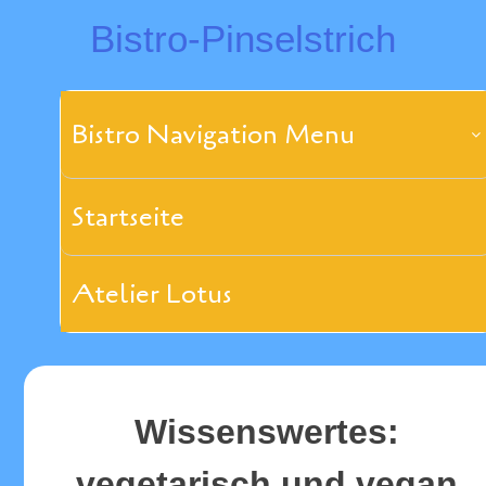
Skip
Bistro-Pinselstrich
to
content
Bistro Navigation Menu
Startseite
Atelier Lotus
Wissenswertes:
vegetarisch und vegan